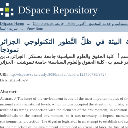
لبيئة في ظلِّ التَّطور التكنولوجي الجزائر نموذجا
DSpace Repository
DSpace Home
→
المؤتمر الدولي الأول - التنمية المستدامة و خدمة المجتمع - أكتوبر 2025 - جامعة
سرت - ليبيا
→
View Item
ة البيئة في ظلِّ التَّطور التكنولوجي الجزائر
نموذجا
د. بن
;
م أ - كلية الحقوق والعلوم السياسية/ جامعة معسكر - الجزائر
 قسم ب - كلية الحقوق والعلوم السياسية/ جامعة تيموشنت - الجزائر
URI:
http://dspace-su.server.ly:8080/xmlui/handle/123456789/3727
Date:
2025-10-29
Abstract:
Abstract :\ The issue of the environment is one of the most important topics of the
national and international levels, which in turn occupied the attention of jurists, re
result of its strong connection with the elements of the environment, in addition 
individuals on the natural environment, so it was necessary to impose measures
environmental protection. The Algerian legislator, in an attempt to establish and st
for the protection of the environment, introduced an arsenal of laws, the first 