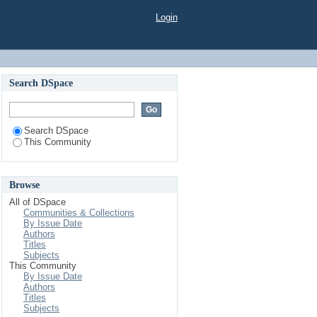
Login
Search DSpace
Search DSpace
This Community
Browse
All of DSpace
Communities & Collections
By Issue Date
Authors
Titles
Subjects
This Community
By Issue Date
Authors
Titles
Subjects