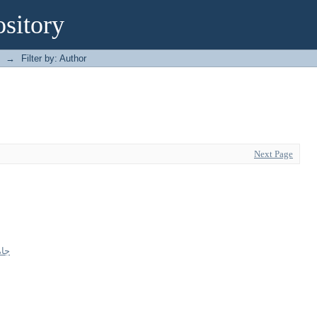
sitory
→
Filter by: Author
Next Page
جا)