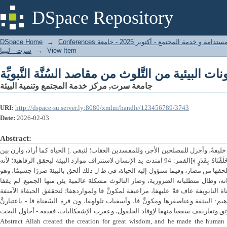
ت البيئية من التَّلوث من مقاصد السُنَّة النَّبويِّة
DSpace Repository
DSpace Home
→
المؤتمر الدولي الأول - التنمية المستدامة و خدمة المجتمع - أكتوبر 2025 - جامعة
سرت - ليبيا
→
View Item
ت البيئية من التَّلوث من مقاصد السُنَّة النَّبويِّة
جامعة سرت, مركز خدمة المجتمع وتنمية البيئة
URI:
http://dspace-su.server.ly:8080/xmlui/handle/123456789/3743
Date:
2026-02-03
Abstract:
خليفةً، وأجزل للمصلحين الأجر، وللمفسدين العقاب؛ لتبقى .] الحياة كما أراد، وازن بين
الموجودات كلها بقدر وعلم﴿ إِانَّ كُل شَيْءٍ خَلَقْنَاهُ بِقَدَرٍ ﴾]القمر: 94 امتدت يد الإنسان لاستنزاف موارد البيئة ليحقق الرفاهية؛ لأنه
يلحقها من مضار، وفيما ستؤول إليه الحياة، في ظ ل ذلك ألحق بالبيئة ضررًا جسيمًا، وهو
 وطال متطلباته الضرورية، وصار التالوث مشكلة عالمية يئن منها الجميع. لم يقفا
ة النابويِفة عاف فةً عليهفا، مراعيفة لمكونَّ فا ولمواردهفا؛ لتحقفق الحيفاة الآمنفة
يم: البيئفة وعناصفرها ومكونَّ فا، وأسفباب تلولهفا، ون فرة السُفناة فا - باعتبارنَّ
تق وتقاربفف سفعيا منهفا لإوفاد الحلفول، وعفرت الإشفكاليات، ففيفه - أحاول البحث
Abstract Allah created the creation for great wisdom, and he made the human 